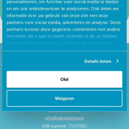
Krijg je het antwoord op jouw vraag niet gevonden?
personaliseren, om functies voor social media te bieden
Maak dan een support ticket aan.
en om ons websiteverkeer te analyseren. Ook delen we
informatie over uw gebruik van onze site met onze
partners voor social media, adverteren en analyse. Deze
partners kunnen deze gegevens combineren met andere
informatie die u aan ze heeft verstrekt of die ze hebben
verzameld op basis van uw gebruik van hun services.
Details tonen
Oké
SDB
Regulusweg 11
Weigeren
2516 AC Den Haag
+31 88 - 38 88 383
info@sdbwebshop.nl
KVK-nummer: 71577521